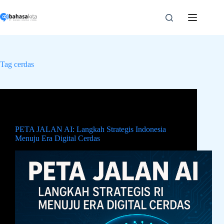
Skip
to
content
Tag
cerdas
AI
,
News
PETA JALAN AI: Langkah Strategis Indonesia
Menuju Era Digital Cerdas