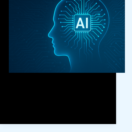
Pemerintah Indonesia Luncurkan Peta Jalan AI
Nasional Pemerintah Indonesia resmi meluncurkan
Peta Jalan AI Nasional.Langkah ini dilakukan untuk
mempercepat transformasi digital serta pemanfaatan
kecerdasan artifisial di berbagai sektor penting. Peta
jalan tersebut menjadi panduan strategis. Tujuannya
mendorong inovasi, memperkuat kemandirian…
BahasaKita
January 5, 2025