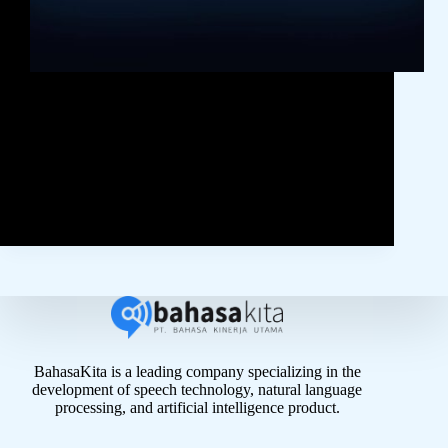
Indonesia memasuki babak baru dalam peta
transformasi ekonomi dan teknologi global dengan
bersiap menyongsong Era Industri 5.0, sebuah fase
yang menekankan sinergi antara teknologi cerdas
dan nilai-nilai kemanusiaan. Di tengah
perkembangan kecerdasan buatan (AI), robotika,
dan Internet of Things (IoT),…
BahasaKita
January 3, 2025
BahasaKita is a leading company specializing in the
development of speech technology, natural language
processing, and artificial intelligence product.