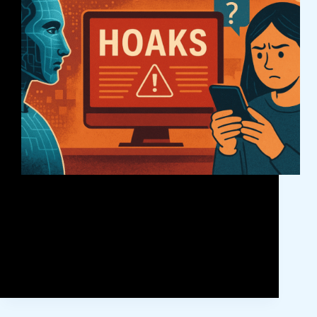
Perkembangan teknologi kecerdasan buatan (AI)
membawa berbagai kemudahan dan inovasi di
berbagai sektor. Namun di balik pesatnya kemajuan
tersebut, muncul pula ancaman serius: disinformasi
yang semakin canggih dan masif, terutama di tengah
rendahnya literasi digital masyarakat Indonesia.
Dalam beberapa tahun…
BahasaKita
January 1, 2025