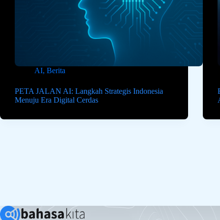
AI
,
Berita
PETA JALAN AI: Langkah Strategis Indonesia
Menuju Era Digital Cerdas