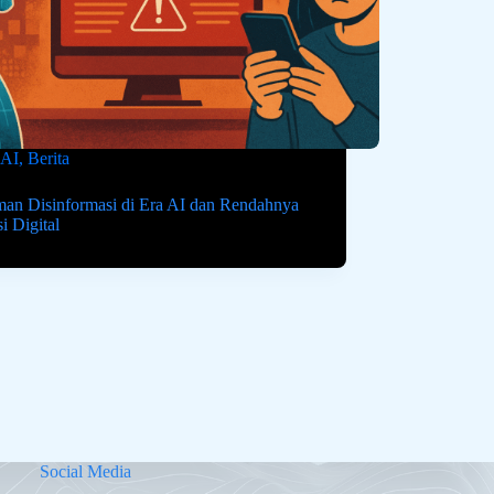
AI
,
Berita
an Disinformasi di Era AI dan Rendahnya
si Digital
Social Media