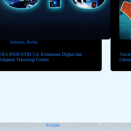
Industri
,
Berita
ERA INDUSTRI 5.0: Ketahanan Digital dan
Ancam
Adaptasi Teknologi Cerdas
Litera
Kontak